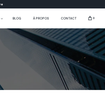
re
BLOG
À PROPOS
CONTACT
0
ducation
treprise
nregistrement vidéo 4K pour salle de classe
co-enseignement pour salle de classe
nregistrement vidéo portable
 Analysis
classe intelligente pour l’enseignement supérieur
nregistrement vidéo normalisée