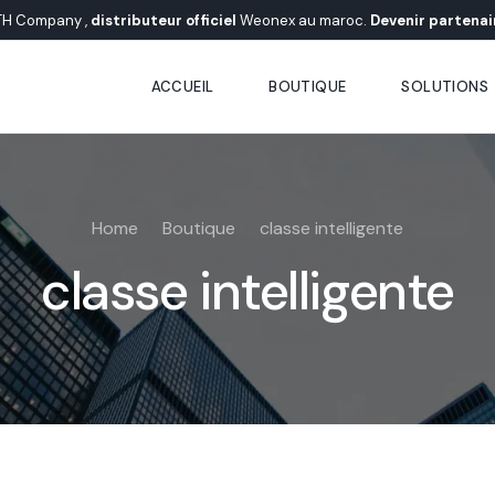
TH Company ,
distributeur officiel
Weonex au maroc.
Devenir partenai
ACCUEIL
BOUTIQUE
SOLUTIONS
Solutions É
Home
Boutique
classe intelligente
Solutions En
classe intelligente
Solution d’e
Solution de 
Solution d’e
AI Behavioral
Solution de 
Solution d’e