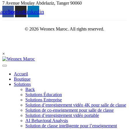
7 Avenue Moulay Abdelaziz, Tanger 90060
acebook
Instagram
Linkedin
© 2026 Weonex Maroc. All rights reserved.
Privacy Policy
×
Accueil
Boutique
Solutions
Back
Solutions Éducation
Solutions Entreprise
Solution d’enregistrement vidéo 4K pour salle de classe
Solution de co-enseignement pour salle de classe
Solution d’enregistrement vidéo portable
AI Behavioral Analysis
Solution de classe intelligente pour l’enseignement