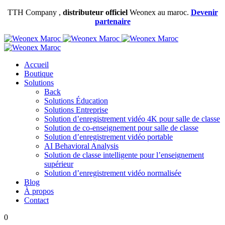
TTH Company ,
distributeur officiel
Weonex au maroc.
Devenir
partenaire
Accueil
Boutique
Solutions
Back
Solutions Éducation
Solutions Entreprise
Solution d’enregistrement vidéo 4K pour salle de classe
Solution de co-enseignement pour salle de classe
Solution d’enregistrement vidéo portable
AI Behavioral Analysis
Solution de classe intelligente pour l’enseignement
supérieur
Solution d’enregistrement vidéo normalisée
Blog
À propos
Contact
0