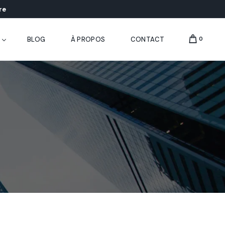
re
BLOG
À PROPOS
CONTACT
0
ducation
treprise
nregistrement vidéo 4K pour salle de classe
co-enseignement pour salle de classe
nregistrement vidéo portable
 Analysis
classe intelligente pour l’enseignement supérieur
nregistrement vidéo normalisée