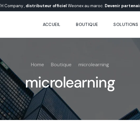
TH Company ,
distributeur officiel
Weonex au maroc.
Devenir partenai
ACCUEIL
BOUTIQUE
SOLUTIONS
Solutions É
Home
Boutique
microlearning
Solutions En
microlearning
Solution d’e
Solution de 
Solution d’e
AI Behavioral
Solution de 
Solution d’e