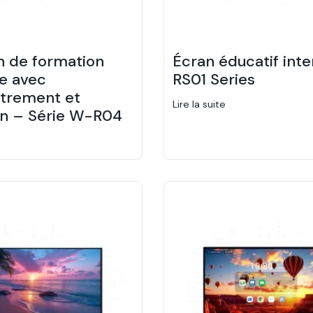
n de formation
Écran éducatif inte
e avec
RS01 Series
strement et
Lire la suite
on – Série W-R04